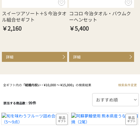
スイーツアソート＋S 今治タオ
ココロ 今治タオル・バウムク
今
ル組合せギフト
ーヘンセット
￥2,160
￥5,400
￥
詳細
詳細
全ギフト内の
「結婚内祝い・¥10,000 〜 ¥15,000」
の検索結果
検索条件変更
99件
該当する商品数：