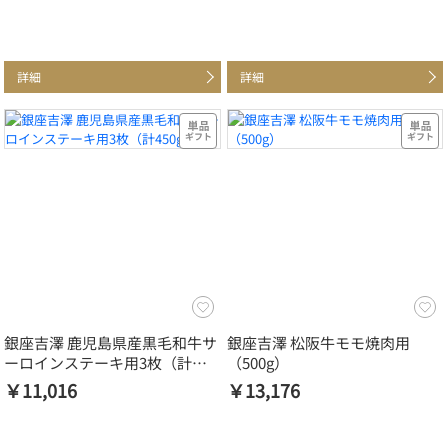
詳細
詳細
銀座吉澤 鹿児島県産黒毛和牛サ
銀座吉澤 松阪牛モモ焼肉用
ーロインステーキ用3枚（計
（500g）
450g）
￥11,016
￥13,176