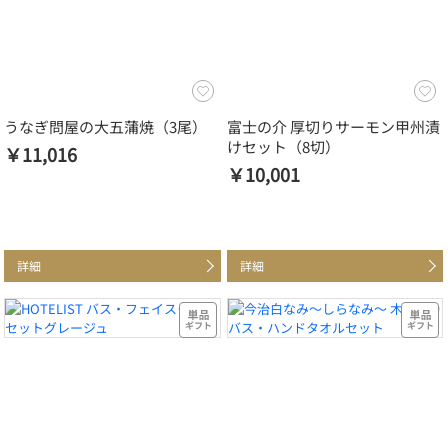
うなぎ問屋の大五蒲焼（3尾）
富士の介 厚切りサーモン甲州漬
けセット（8切）
￥11,016
￥10,001
詳細
詳細