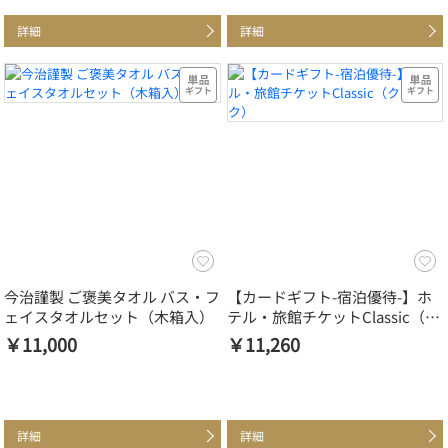
詳細
詳細
今治謹製 ご褒美タオル バス・フ
【カードギフト-宿泊優待-】ホ
ェイスタオルセット（木箱入）
テル・旅館チケットClassic（ク
ラシック）
￥11,000
￥11,260
詳細
詳細