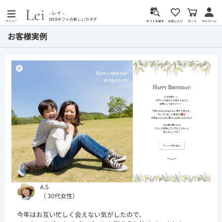
- レイ -
WEBギフトの新しいカタチ
メニュー
カート
お気に入り
マイページ
ギフトを探す
お客様実例
A.S
（ 30代女性）
今年はお互い忙しく会えない気がしたので、