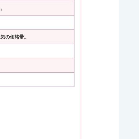
に。
人気の価格帯。
。
。