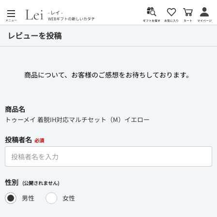
- レイ -
WEBギフトの新しいカタチ
メニュー
カート
お気に入り
マイページ
ギフトを探す
レビューを投稿
商品について、お客様のご感想をお待ちしております。
商品名
トゥーメイ 着脱IH対応マルチセット（M）イエロー
投稿者名
必須
性別
(公開されません)
男性
女性