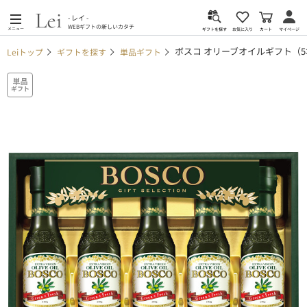
- レイ -
WEBギフトの新しいカタチ
メニュー
カート
お気に入り
マイページ
ギフトを探す
ボスコ オリーブオイルギフト（5
Leiトップ
ギフトを探す
単品ギフト