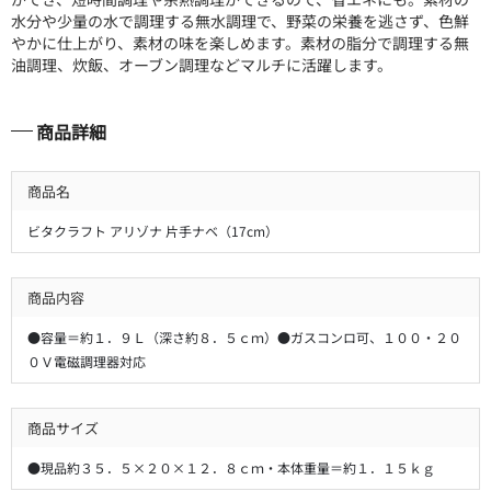
水分や少量の水で調理する無水調理で、野菜の栄養を逃さず、色鮮
やかに仕上がり、素材の味を楽しめます。素材の脂分で調理する無
油調理、炊飯、オーブン調理などマルチに活躍します。
商品詳細
商品名
ビタクラフト アリゾナ 片手ナベ（17cm）
商品内容
●容量＝約１．９Ｌ（深さ約８．５ｃｍ）●ガスコンロ可、１００・２０
０Ｖ電磁調理器対応
商品サイズ
●現品約３５．５×２０×１２．８ｃｍ・本体重量＝約１．１５ｋｇ