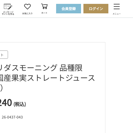
会員登録
ログイン
メッセージ
カート
お気に入り
メニュー
サイトを作る
リダスモーニング 品種限
国産果実ストレートジュース
本）
240
(税込)
6-0437-043