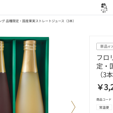
ギフトを
探す
ング 品種限定・国産果実ストレートジュース（3本）
フロ
定・
（3
￥3,
商品コード 2
常温便