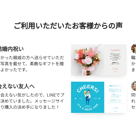
ご利用いただいたお客様からの声
結婚内祝い
なかった親戚の方へ送らせていただ
職
の写真を載せて、素敵なギフトを贈
か
でよかったです。
ま
会えない友人へ
会えない気がしたので、LINEでプ
同
と決めていました。メッセージサイ
れ
知り購入の決め手になりました！
セ