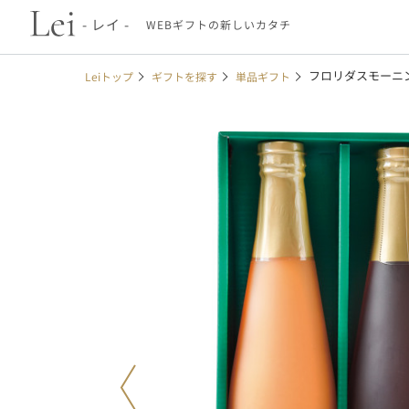
- レイ -
WEBギフトの新しいカタチ
フロリダスモーニ
Leiトップ
ギフトを探す
単品ギフト