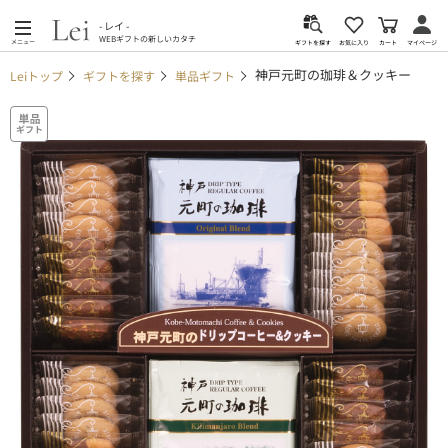
- レイ -
WEBギフトの新しいカタチ
メニュー
カート
お気に入り
マイページ
ギフトを探す
神戸元町の珈琲＆クッキー
Leiトップ
ギフトを探す
単品ギフト