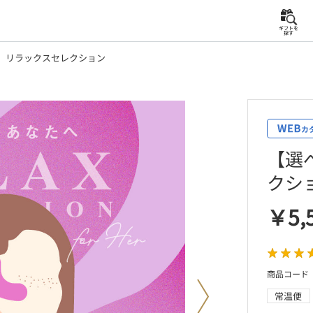
ギフトを
探す
】リラックスセレクション
【選
クシ
￥5,
商品コード s
常温便