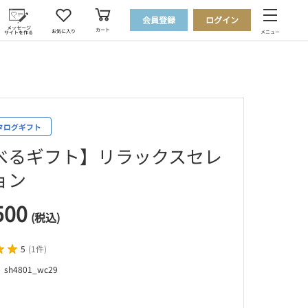
会員登録
ログイン
メッセージ
カート
お気に入り
メニュー
サイトを作る
べるギフト】リラックスセレ
ョン
500
(税込)
5
(
1件
)
h4801_wc29