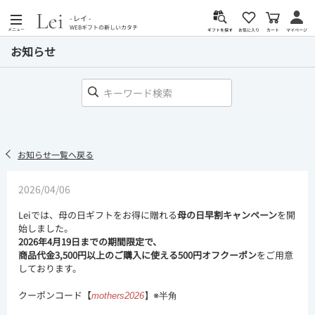
- レイ -
WEBギフトの新しいカタチ
メニュー
カート
お気に入り
マイページ
ギフトを探す
お知らせ
お知らせ一覧へ戻る
2026/04/06
Leiでは、母の日ギフトをお得に贈れる
母の日早割キャンペーン
を開
始しました。
2026年4月19日までの期間限定で、
商品代金3,500円以上のご購入に使える500円オフクーポン
をご用意
しております。
クーポンコード【
】
※半角
mothers2026