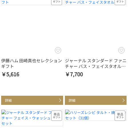
伊藤ハム 田崎真也セレクション
ジャーナル スタンダード ファニ
ギフト
チャー バス・フェイスタオルセ
ット
￥5,616
￥7,700
詳細
詳細