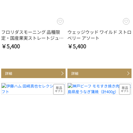
フロリダスモーニング 品種限
ウェッジウッド ワイルド ストロ
定・国産果実ストレートジュー
ベリー アソート
ス（6本）
￥5,400
￥5,400
詳細
詳細