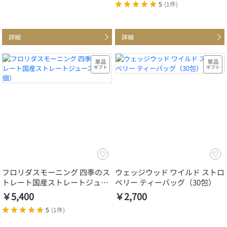
5
(
1件
)
詳細
詳細
フロリダスモーニング 四季のス
ウェッジウッド ワイルド ストロ
トレート国産ストレートジュー
ベリー ティーバッグ（30包）
ス（18個）
￥5,400
￥2,700
5
(
1件
)