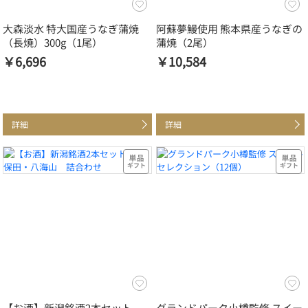
大森淡水 特大国産うなぎ蒲焼
阿蘇夢鰻使用 熊本県産うなぎの
（長焼）300g（1尾）
蒲焼（2尾）
￥6,696
￥10,584
詳細
詳細
【お酒】新潟銘酒2本セット
グランドパーク小樽監修 スイー