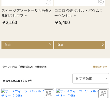
スイーツアソート＋S 今治タオ
ココロ 今治タオル・バウムク
今
ル組合せギフト
ーヘンセット
￥2,160
￥5,400
￥
詳細
詳細
全ギフト内の
「結婚内祝い」
の検索結果
検索条件変更
2177件
該当する商品数：